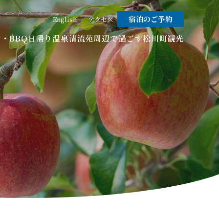
宿泊のご予約
English
アクセス
・BBQ
日帰り温泉
清流苑周辺で過ごす
松川町観光