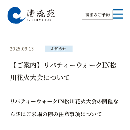
宿泊のご予約
2025.09.13
お知らせ
【ご案内】リバティーウォークIN松
お知らせ
レストラン・BBQ
川花火大会について
ご宿泊
日帰り温泉
リバティーウォークIN松川花火大会の開催な
お部屋
清流苑周辺で過ごす
らびにご来場の際の注意事項について
ご宿泊のお料理
松川町観光