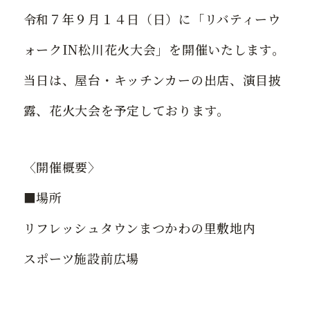
ご宿泊の温泉
アクセス
令和７年９月１４日（日）に「リバティーウ
ォークIN松川花火大会」を開催いたします。
館内のご案内
お問い合わせ
当日は、屋台・キッチンカーの出店、演目披
宴会
採用情報
露、花火大会を予定しております。
〈開催概要〉
■場所
リフレッシュタウンまつかわの里敷地内
スポーツ施設前広場